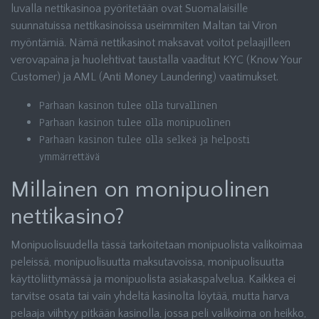
luvalla nettikasinoa pyöritetään ovat Suomalaisille
suunnatuissa nettikasinoissa useimmiten Maltan tai Viron
myöntämiä. Nämä nettikasinot maksavat voitot pelaajilleen
verovapaina ja huolehtivat taustalla vaaditut KYC (Know Your
Customer) ja AML (Anti Money Laundering) vaatimukset.
Parhaan kasinon tulee olla turvallinen
Parhaan kasinon tulee olla monipuolinen
Parhaan kasinon tulee olla selkeä ja helposti
ymmärrettävä
Millainen on monipuolinen
nettikasino?
Monipuolisuudella tässä tarkoitetaan monipuolista valikoimaa
peleissä, monipuolisuutta maksutavoissa, monipuolisuutta
käyttöliittymässä ja monipuolista asiakaspalvelua. Kaikkea ei
tarvitse osata tai vain yhdeltä kasinolta löytää, mutta harva
pelaaja viihtyy pitkään kasinolla, jossa peli valikoima on heikko,