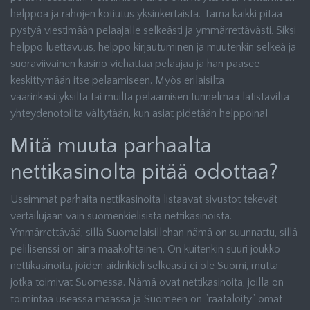
helppoa ja rahojen kotiutus yksinkertaista. Tämä kaikki pitää
pystyä viestimään pelaajalle selkeästi ja ymmärrettävästi. Siksi
helppo luettavuus, helppo kirjautuminen ja muutenkin selkeä ja
suoraviivainen kasino viehättää pelaajaa ja hän pääsee
keskittymään itse pelaamiseen. Myös erilaisilta
väärinkäsityksiltä tai muilta pelaamisen tunnelmaa latistavilta
yhteydenotoilta vältytään, kun asiat pidetään helppoina!
Mitä muuta parhaalta
nettikasinolta pitää odottaa?
Useimmat parhaita nettikasinoita listaavat sivustot tekevät
vertailujaan vain suomenkielisistä nettikasinoista.
Ymmärrettävää, sillä Suomalaisillehan nämä on suunnattu, sillä
pelilisenssi on aina maakohtainen. On kuitenkin suuri joukko
nettikasinoita, joiden äidinkieli selkeästi ei ole Suomi, mutta
jotka toimivat Suomessa. Nämä ovat nettikasinoita, joilla on
toimintaa useassa maassa ja Suomeen on "räätälöity" omat